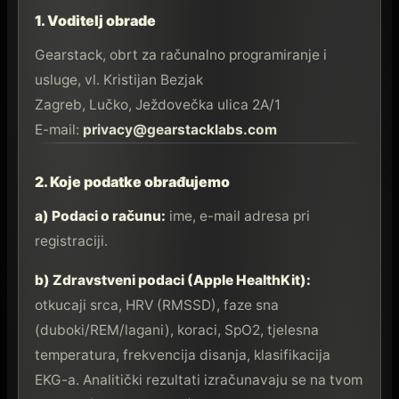
1. Voditelj obrade
Gearstack, obrt za računalno programiranje i
usluge, vl. Kristijan Bezjak
Zagreb, Lučko, Ježdovečka ulica 2A/1
E-mail:
privacy@gearstacklabs.com
2. Koje podatke obrađujemo
a) Podaci o računu:
ime, e-mail adresa pri
registraciji.
b) Zdravstveni podaci (Apple HealthKit):
otkucaji srca, HRV (RMSSD), faze sna
(duboki/REM/lagani), koraci, SpO2, tjelesna
temperatura, frekvencija disanja, klasifikacija
EKG-a. Analitički rezultati izračunavaju se na tvom