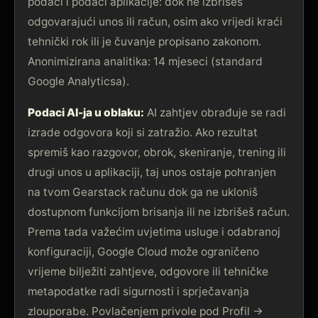
podaci i podaci aplikacije: dok ne izbrišeš
odgovarajući unos ili račun, osim ako vrijedi kraći
tehnički rok ili je čuvanje propisano zakonom.
Anonimizirana analitika: 14 mjeseci (standard
Google Analyticsa).
Podaci AI-ja u oblaku:
AI zahtjev obrađuje se radi
izrade odgovora koji si zatražio. Ako rezultat
spremiš kao razgovor, obrok, skeniranje, trening ili
drugi unos u aplikaciji, taj unos ostaje pohranjen
na tvom Gearstack računu dok ga ne ukloniš
dostupnom funkcijom brisanja ili ne izbrišeš račun.
Prema tada važećim uvjetima usluge i odabranoj
konfiguraciji, Google Cloud može ograničeno
vrijeme bilježiti zahtjeve, odgovore ili tehničke
metapodatke radi sigurnosti i sprječavanja
zlouporabe. Povlačenjem privole pod Profil →