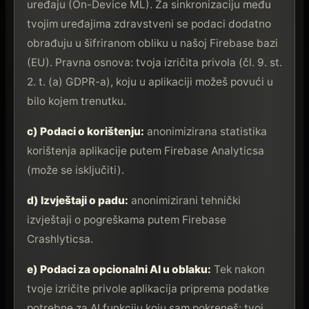
uređaju (On-Device ML). Za sinkronizaciju među
tvojim uređajima zdravstveni se podaci dodatno
obrađuju u šifriranom obliku u našoj Firebase bazi
(EU). Pravna osnova: tvoja izričita privola (čl. 9. st.
2. t. (a) GDPR-a), koju u aplikaciji možeš povući u
bilo kojem trenutku.
c) Podaci o korištenju:
anonimizirana statistika
korištenja aplikacije putem Firebase Analyticsa
(može se isključiti).
d) Izvještaji o padu:
anonimizirani tehnički
izvještaji o pogreškama putem Firebase
Crashlyticsa.
e) Podaci za opcionalni AI u oblaku:
Tek nakon
tvoje izričite privole aplikacija priprema podatke
potrebne za AI funkciju koju sam pokreneš: tvoj