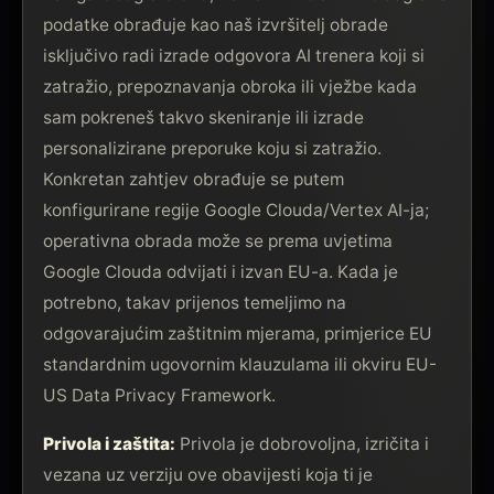
podatke obrađuje kao naš izvršitelj obrade
isključivo radi izrade odgovora AI trenera koji si
zatražio, prepoznavanja obroka ili vježbe kada
sam pokreneš takvo skeniranje ili izrade
personalizirane preporuke koju si zatražio.
Konkretan zahtjev obrađuje se putem
konfigurirane regije Google Clouda/Vertex AI-ja;
operativna obrada može se prema uvjetima
Google Clouda odvijati i izvan EU-a. Kada je
potrebno, takav prijenos temeljimo na
odgovarajućim zaštitnim mjerama, primjerice EU
standardnim ugovornim klauzulama ili okviru EU-
US Data Privacy Framework.
Privola i zaštita:
Privola je dobrovoljna, izričita i
vezana uz verziju ove obavijesti koja ti je