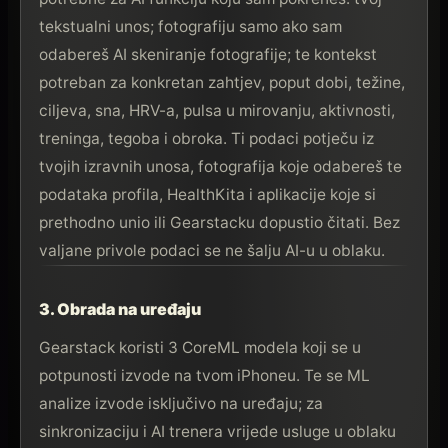
tekstualni unos; fotografiju samo ako sam
odabereš AI skeniranje fotografije; te kontekst
potreban za konkretan zahtjev, poput dobi, težine,
ciljeva, sna, HRV-a, pulsa u mirovanju, aktivnosti,
treninga, tegoba i obroka. Ti podaci potječu iz
tvojih izravnih unosa, fotografija koje odabereš te
podataka profila, HealthKita i aplikacije koje si
prethodno unio ili Gearstacku dopustio čitati. Bez
valjane privole podaci se ne šalju AI-u u oblaku.
3. Obrada na uređaju
Gearstack koristi 3 CoreML modela koji se u
potpunosti izvode na tvom iPhoneu. Te se ML
analize izvode isključivo na uređaju; za
sinkronizaciju i AI trenera vrijede usluge u oblaku