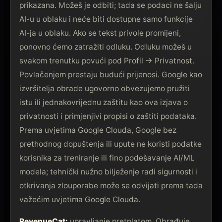
prikazana. Možeš je odbiti; tada se podaci ne šalju
AI-u u oblaku i neće biti dostupne samo funkcije
AI-ja u oblaku. Ako se tekst privole promijeni,
ponovno ćemo zatražiti odluku. Odluku možeš u
svakom trenutku povući pod Profil → Privatnost.
Povlačenjem prestaju budući prijenosi. Google kao
izvršitelja obrade ugovorno obvezujemo pružiti
istu ili jednakovrijednu zaštitu kao ova izjava o
privatnosti i primjenjivi propisi o zaštiti podataka.
Prema uvjetima Google Clouda, Google bez
prethodnog dopuštenja ili upute ne koristi podatke
korisnika za treniranje ili fino podešavanje AI/ML
modela; tehnički nužno bilježenje radi sigurnosti i
otkrivanja zlouporabe može se odvijati prema tada
važećim uvjetima Google Clouda.
RevenueCat:
upravljanje pretplatom. Obrađuje