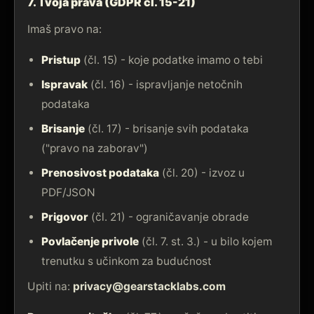
7. Tvoja prava (GDPR čl. 15-21)
Imaš pravo na:
Pristup
(čl. 15) - koje podatke imamo o tebi
Ispravak
(čl. 16) - ispravljanje netočnih
podataka
Brisanje
(čl. 17) - brisanje svih podataka
("pravo na zaborav")
Prenosivost podataka
(čl. 20) - izvoz u
PDF/JSON
Prigovor
(čl. 21) - ograničavanje obrade
Povlačenje privole
(čl. 7. st. 3.) - u bilo kojem
trenutku s učinkom za budućnost
Upiti na:
privacy@gearstacklabs.com