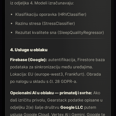
iz odjeljka 4. Modeli izračunavaju:
Klasifikaciju oporavka (HRVClassifier)
Razinu stresa (StressClassifier)
Rezultat kvalitete sna (SleepQualityRegressor)
4. Usluge u oblaku
Firebase (Google):
autentifikacija, Firestore baza
podataka za sinkronizaciju među uređajima.
Lokacija: EU (europe-west3, Frankfurt). Obrada
po nalogu u skladu s čl. 28 GDPR-a.
Opcionalni AI u oblaku — primatelj i svrhe:
Ako
daš izričitu privolu, Gearstack podatke opisane u
odjeljku 2(e) šalje društvu
Google LLC
putem
usluga Google Cloud, Vertex AI i Gemini. Google te