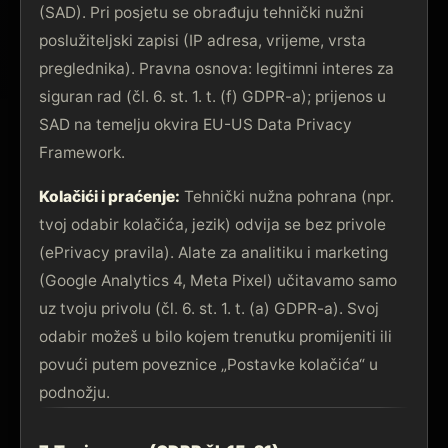
(SAD). Pri posjetu se obrađuju tehnički nužni
poslužiteljski zapisi (IP adresa, vrijeme, vrsta
preglednika). Pravna osnova: legitimni interes za
siguran rad (čl. 6. st. 1. t. (f) GDPR-a); prijenos u
SAD na temelju okvira EU-US Data Privacy
Framework.
Kolačići i praćenje:
Tehnički nužna pohrana (npr.
tvoj odabir kolačića, jezik) odvija se bez privole
(ePrivacy pravila). Alate za analitiku i marketing
(Google Analytics 4, Meta Pixel) učitavamo samo
uz tvoju privolu (čl. 6. st. 1. t. (a) GDPR-a). Svoj
odabir možeš u bilo kojem trenutku promijeniti ili
povući putem poveznice „Postavke kolačića“ u
podnožju.